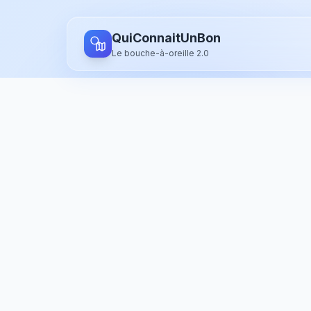
Aller au contenu principal
QuiConnaitUnBon
Le bouche-à-oreille 2.0