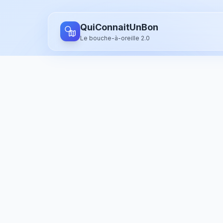
Aller au contenu principal
QuiConnaitUnBon
Le bouche-à-oreille 2.0